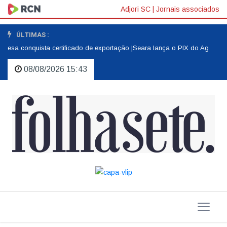
Adjori SC
|
Jornais associados
ÚLTIMAS :
esa conquista certificado de exportação |
Seara lança o PIX do Agro |
O am
08/08/2026 15:43