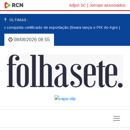
Adjori SC
|
Jornais associados
ÚLTIMAS :
a conquista certificado de exportação |
Seara lança o PIX do Agro |
O amor
08/08/2026 08:55