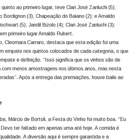
quinto ao primeiro lugar, teve Clari José Zanluchi (5);
do Bordignon (3); Chapeação do Baiano (2); e Arnaldo
ochwart (5); Jandil Bizolo (4); Clari José Zanluchi (3);
em primeiro lugar Arnaldo Rubert.
, Cleomara Carraro, destaca que esta edição foi uma
um empate nos quintos colocados de cada categoria, o que
pate e definição. “Isso significa que os vinhos são de
va com menos amostragens nos últimos anos, mas nesta
eradas”. Após a entrega das premiações, houve baile ao
e
ba, Márcio de Bortoli, a Festa do Vinho foi muito boa. “Eu
 Devo ter faltado em apenas uma até hoje. A comida é
qualidade. A diversão aqui é sempre garantida e a