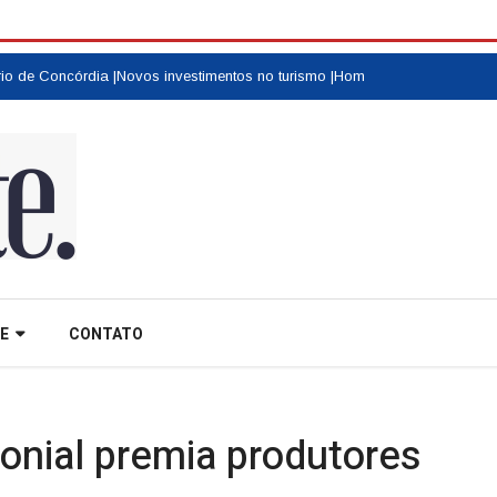
Concórdia |
Novos investimentos no turismo |
Homenagem a colonos e motor
E
CONTATO
onial premia produtores