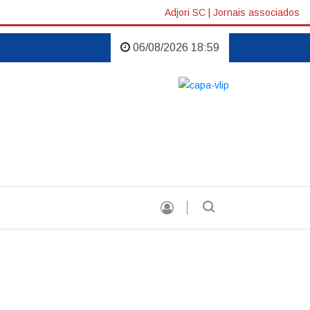
Adjori SC
|
Jornais associados
06/08/2026 18:59
istas |
Grandes eventos marcam o aniversário de Concórdia |