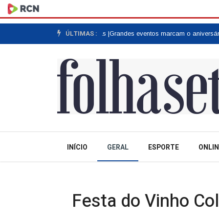
ÚLTIMAS :
agem a colonos e motoristas |
Grandes eventos marcam o aniversário de 
INÍCIO
GERAL
ESPORTE
ONLIN
Festa do Vinho Col