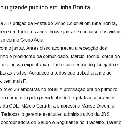
niu grande público em linha Bonita.
, a 21ª edição da Festa do Vinho Colonial em linha Bonita,
tece em todos os anos, houve jantar e concurso dos vinhos
vivo com o Grupo Agiá.
, com o jantar. Antes disso aconteceu a recepção dos
orme o presidente da comunidade, Marcio Techio, cerca de
rou a nossa expectativa. Tudo saiu dentro do planejado e
s as visitas. Agradeço a todos que trabalharam e ao
, tem mais!”.
o teve 39 amostras no total. A premiação era do primeiro
 era composta pela presidente do Legislativo searaense,
nte da CDL, Márcio Cerutti; a empresária Marise Dreon; a
 Tedesco; o gerente executivo administrativo da JBS
 a coordenadora de Saúde e Segurança no Trabalho, Daiane