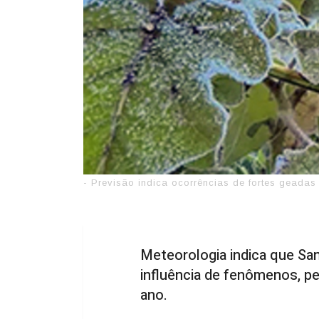
- Previsão indica ocorrências de fortes geada
Meteorologia indica que San
influência de fenômenos, pe
ano.