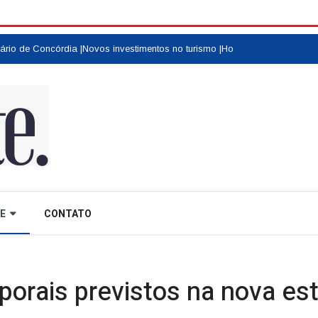
de Concórdia |
Novos investimentos no turismo |
Homenagem a colonos e mo
E
CONTATO
porais previstos na nova es