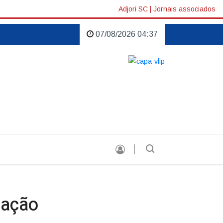
Adjori SC
|
Jornais associados
07/08/2026 04:37
toristas |
Grandes eventos marcam o aniversário de Concórdia |
tação