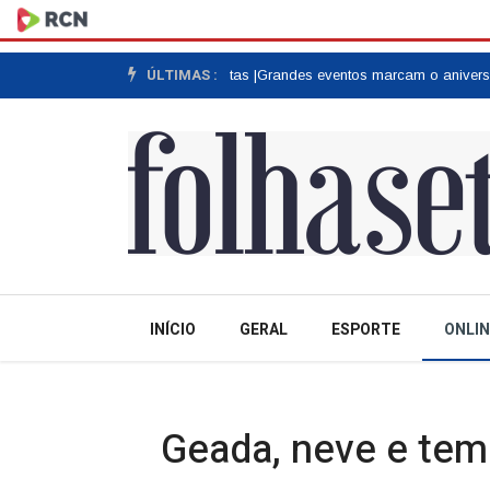
ÚLTIMAS :
menagem a colonos e motoristas |
Grandes eventos marcam o aniversário 
INÍCIO
GERAL
ESPORTE
ONLIN
Geada, neve e tem