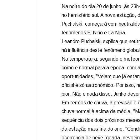
Na noite do dia 20 de junho, às 23h
no hemisfério sul. A nova estação,
Puchalski, começará com neutralidad
fenômenos El Niño e La Niña.
Leandro Puchalski explica que neut
há influência deste fenômeno global
Na temperatura, segundo o meteoro
como é normal para a época, com a
oportunidades. “Vejam que já esta
oficial é só astronômico. Por isso, n
pior. Não é nada disso. Junho dever
Em termos de chuva, a previsão é 
chuva normal à acima da média. “M
sequência dos dois próximos meses”.
da estação mais fria do ano. “Co
ocorrência de neve, geada, nevoeir