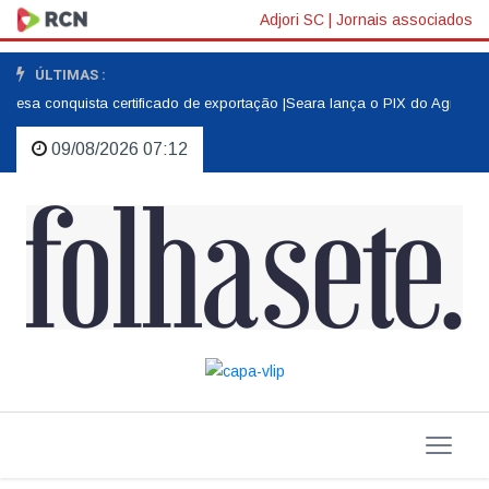
Adjori SC
|
Jornais associados
ÚLTIMAS :
esa conquista certificado de exportação |
Seara lança o PIX do Agro |
O am
09/08/2026 07:12