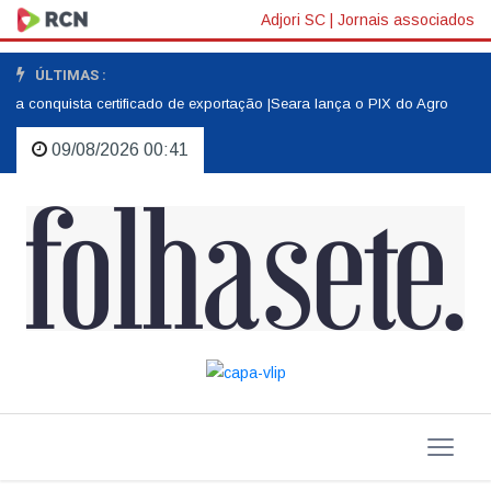
Adjori SC
|
Jornais associados
ÚLTIMAS :
sa conquista certificado de exportação |
Seara lança o PIX do Agro |
O amor
09/08/2026 00:41