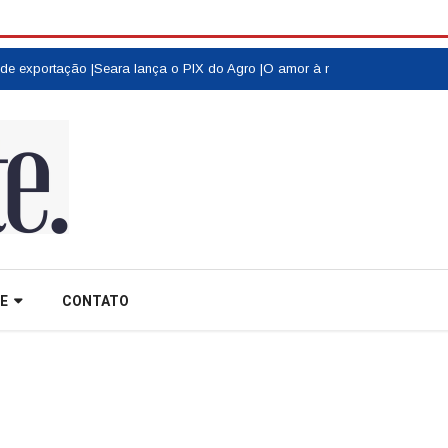
exportação |
Seara lança o PIX do Agro |
O amor à música e às raízes do Gr
E
CONTATO