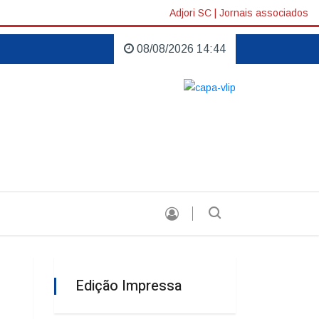
Adjori SC
|
Jornais associados
08/08/2026 14:44
upo Stella Di Pietra |
Empresa conquista certificado de exportação |
Edição Impressa