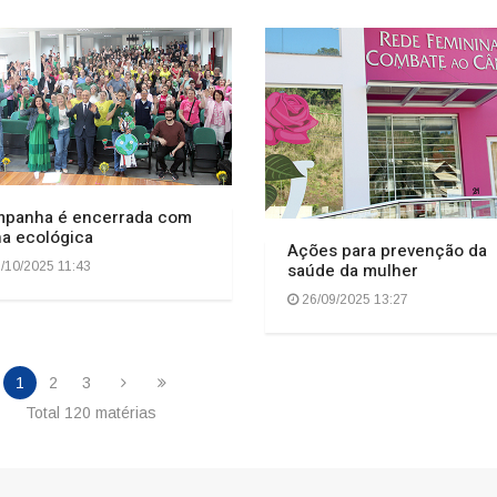
panha é encerrada com
lha ecológica
Ações para prevenção da
saúde da mulher
/10/2025 11:43
26/09/2025 13:27
1
2
3
Total 120 matérias