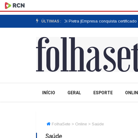
ÚLTIMAS :
 e às raízes do Grupo Stella Di Pietra |
Empresa conquista certificado de 
INÍCIO
GERAL
ESPORTE
ONLIN
FolhaSete > Online > Saúde
Saúde